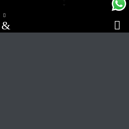
Track Title
PLAY
COVER
TRACK AUTHORS