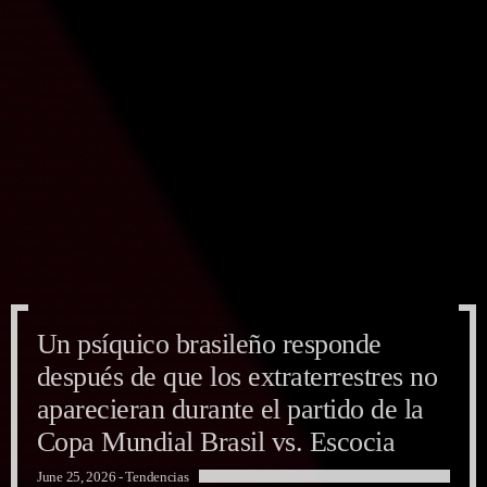
Un psíquico brasileño responde
Un psíquico brasileño responde
Un psíquico brasileño responde
después de que los extraterrestres no
después de que los extraterrestres no
después de que los extraterrestres no
aparecieran durante el partido de la
aparecieran durante el partido de la
aparecieran durante el partido de la
Copa Mundial Brasil vs. Escocia
Copa Mundial Brasil vs. Escocia
Copa Mundial Brasil vs. Escocia
June 25, 2026 -
Tendencias