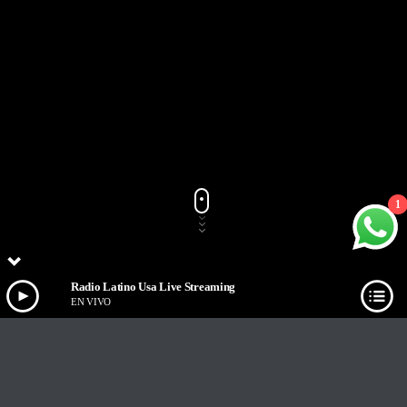
1
Radio Latino Usa Live Streaming
EN VIVO
Track Title
PLAY
COVER
TRACK AUTHORS