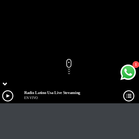
1
Radio Latino Usa Live Streaming
EN VIVO
Track Title
PLAY
COVER
TRACK AUTHORS