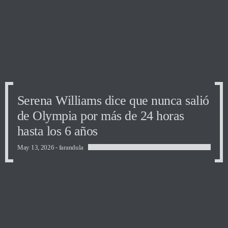
Serena Williams dice que nunca salió
Serena Williams dice que nunca salió
Serena Williams dice que nunca salió
de Olympia por más de 24 horas
de Olympia por más de 24 horas
de Olympia por más de 24 horas
hasta los 6 años
hasta los 6 años
hasta los 6 años
May 13, 2026 -
farandula