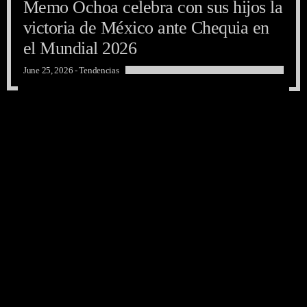
Memo Ochoa celebra con sus hijos la
Memo Ochoa celebra con sus hijos la
Memo Ochoa celebra con sus hijos la
victoria de México ante Chequia en
victoria de México ante Chequia en
victoria de México ante Chequia en
el Mundial 2026
el Mundial 2026
el Mundial 2026
June 25, 2026 -
Tendencias