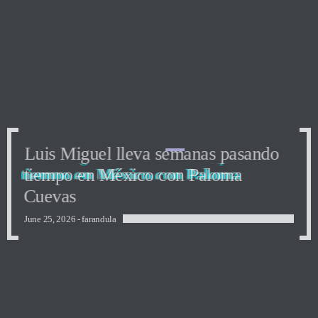
Luis Miguel lleva semanas pasando
Luis Miguel lleva semanas pasando
Luis Miguel lleva semanas pasando
tiempo en México con Paloma
tiempo en México con Paloma
tiempo en México con Paloma
Cuevas
Cuevas
Cuevas
June 25, 2026 -
farandula