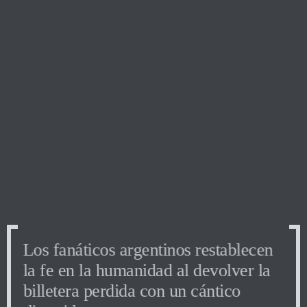
Los fanáticos argentinos restablecen
Los fanáticos argentinos restablecen
Los fanáticos argentinos restablecen
la fe en la humanidad al devolver la
la fe en la humanidad al devolver la
la fe en la humanidad al devolver la
billetera perdida con un cántico
billetera perdida con un cántico
billetera perdida con un cántico