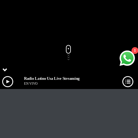
1
Radio Latino Usa Live Streaming
EN VIVO
Track Title
PLAY
COVER
TRACK AUTHORS
Radio Latino Usa Live Streaming
EN VIVO