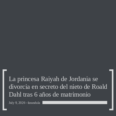
La princesa Raiyah de Jordania se
La princesa Raiyah de Jordania se
La princesa Raiyah de Jordania se
divorcia en secreto del nieto de Roald
divorcia en secreto del nieto de Roald
divorcia en secreto del nieto de Roald
Dahl tras 6 años de matrimonio
Dahl tras 6 años de matrimonio
Dahl tras 6 años de matrimonio
July 9, 2026 -
farandula