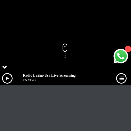
1
Radio Latino Usa Live Streaming
EN VIVO
Track Title
PLAY
COVER
TRACK AUTHORS
Radio Latino Usa Live Streaming
EN VIVO