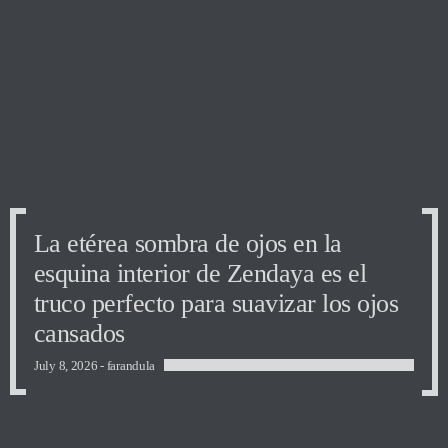
La etérea sombra de ojos en la
La etérea sombra de ojos en la
La etérea sombra de ojos en la
esquina interior de Zendaya es el
esquina interior de Zendaya es el
esquina interior de Zendaya es el
truco perfecto para suavizar los ojos
truco perfecto para suavizar los ojos
truco perfecto para suavizar los ojos
cansados
cansados
cansados
July 8, 2026 -
farandula