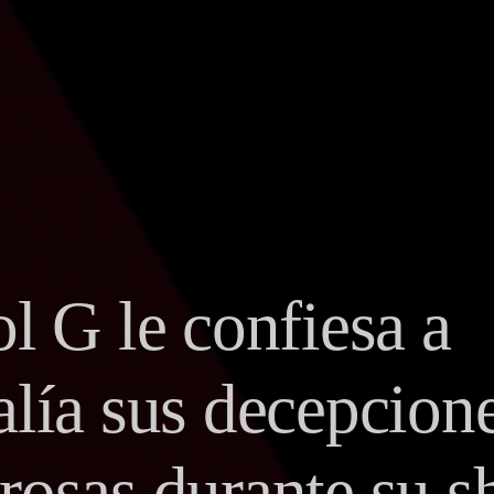
l G le confiesa a
lía sus decepcion
rosas durante su 