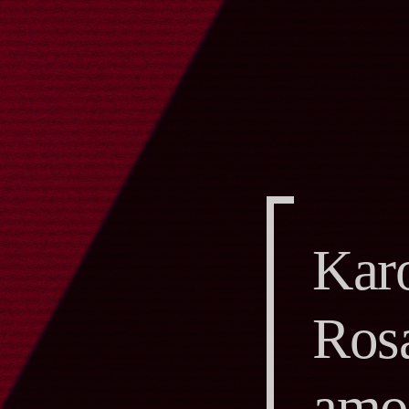
Karo
Rosa
amo