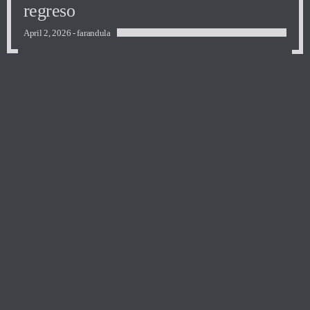
regreso
April 2, 2026 -
farandula