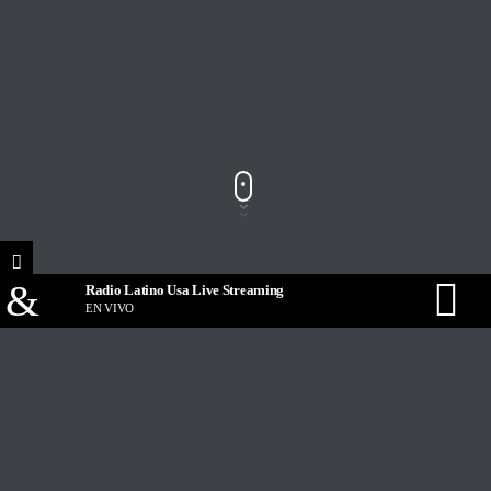
Radio Latino Usa Live Streaming
EN VIVO
Track Title
PLAY
COVER
TRACK AUTHORS
¡Feliz viernes! Es oficialmente primavera y estamos recibiendo bops
Radio Latino Usa Live Streaming
frescos, coloridos y llamativos que combinan con el ambiente. Este año