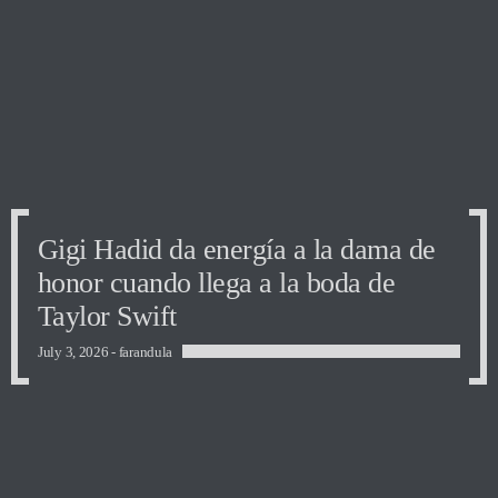
Gigi Hadid da energía a la dama de
Gigi Hadid da energía a la dama de
Gigi Hadid da energía a la dama de
honor cuando llega a la boda de
honor cuando llega a la boda de
honor cuando llega a la boda de
Taylor Swift
Taylor Swift
Taylor Swift
July 3, 2026 -
farandula