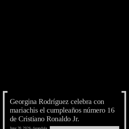
Georgina Rodríguez celebra con
Georgina Rodríguez celebra con
Georgina Rodríguez celebra con
mariachis el cumpleaños número 16
mariachis el cumpleaños número 16
mariachis el cumpleaños número 16
de Cristiano Ronaldo Jr.
de Cristiano Ronaldo Jr.
de Cristiano Ronaldo Jr.
June 20, 2026 -
farandula