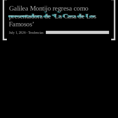
Galilea Montijo regresa como
Galilea Montijo regresa como
Galilea Montijo regresa como
presentadora de ‘La Casa de Los
presentadora de ‘La Casa de Los
presentadora de ‘La Casa de Los
Famosos’
Famosos’
Famosos’
July 1, 2026 -
Tendencias