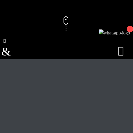
1
Track Title
PLAY
COVER
TRACK AUTHORS