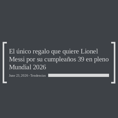
El único regalo que quiere Lionel
El único regalo que quiere Lionel
El único regalo que quiere Lionel
Messi por su cumpleaños 39 en pleno
Messi por su cumpleaños 39 en pleno
Messi por su cumpleaños 39 en pleno
Mundial 2026
Mundial 2026
Mundial 2026
June 23, 2026 -
Tendencias