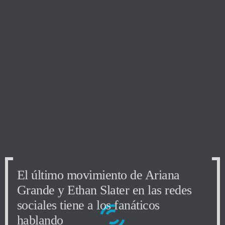
El último movimiento de Ariana
El último movimiento de Ariana
El último movimiento de Ariana
Grande y Ethan Slater en las redes
Grande y Ethan Slater en las redes
Grande y Ethan Slater en las redes
sociales tiene a los fanáticos
sociales tiene a los fanáticos
sociales tiene a los fanáticos
hablando
hablando
hablando