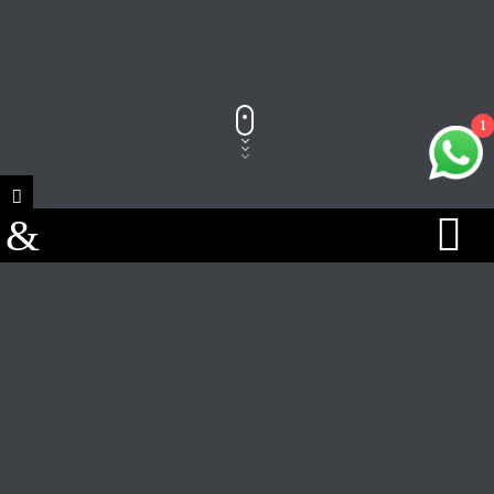
1
Track Title
PLAY
COVER
TRACK AUTHORS
Si todo el asunto del Papa alguna vez se desacelera, el Papa León XIV
podría tener un segundo acto esperando: el baloncesto.