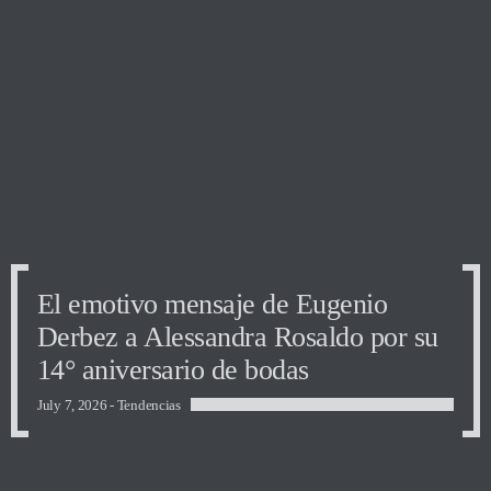
El emotivo mensaje de Eugenio
El emotivo mensaje de Eugenio
El emotivo mensaje de Eugenio
Derbez a Alessandra Rosaldo por su
Derbez a Alessandra Rosaldo por su
Derbez a Alessandra Rosaldo por su
14° aniversario de bodas
14° aniversario de bodas
14° aniversario de bodas
July 7, 2026 -
Tendencias