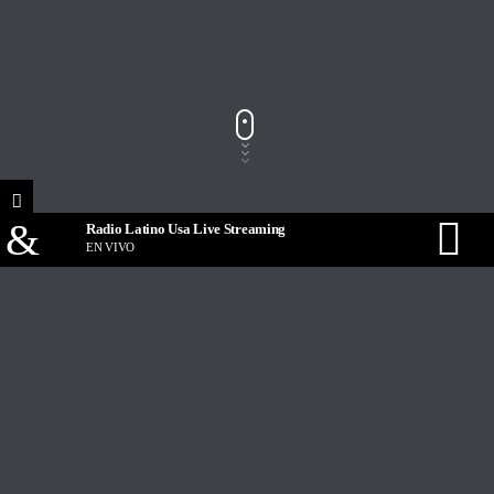
Radio Latino Usa Live Streaming
EN VIVO
Track Title
PLAY
COVER
TRACK AUTHORS
Radio Latino Usa Live Streaming
EN VIVO