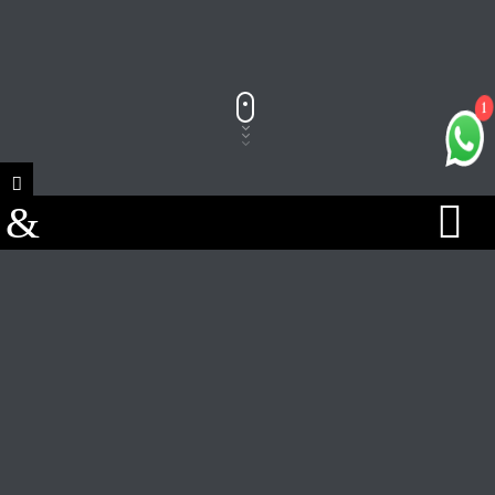
1
Track Title
PLAY
COVER
TRACK AUTHORS