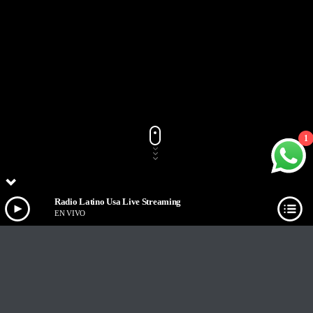
1
Radio Latino Usa Live Streaming
EN VIVO
Track Title
PLAY
COVER
TRACK AUTHORS