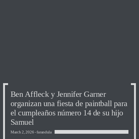
Ben Affleck y Jennifer Garner
Ben Affleck y Jennifer Garner
Ben Affleck y Jennifer Garner
organizan una fiesta de paintball para
organizan una fiesta de paintball para
organizan una fiesta de paintball para
el cumpleaños número 14 de su hijo
el cumpleaños número 14 de su hijo
el cumpleaños número 14 de su hijo
Samuel
Samuel
Samuel
March 2, 2026 -
farandula