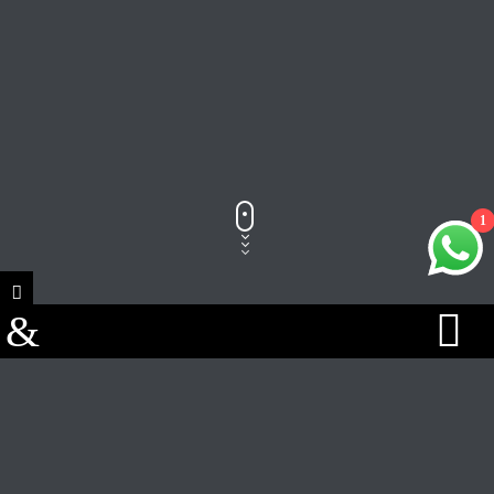
1
Track Title
PLAY
COVER
TRACK AUTHORS