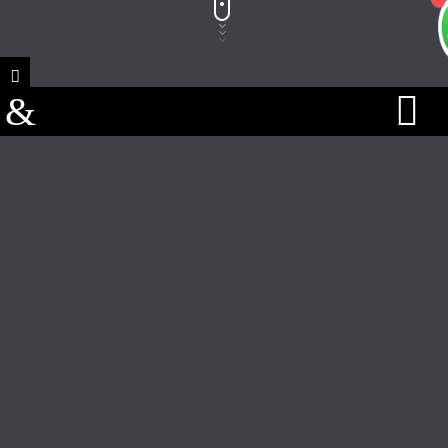
1
Track Title
PLAY
COVER
TRACK AUTHORS