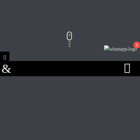
1
Track Title
PLAY
COVER
TRACK AUTHORS