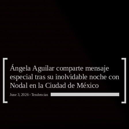
Ángela Aguilar comparte mensaje
Ángela Aguilar comparte mensaje
Ángela Aguilar comparte mensaje
especial tras su inolvidable noche con
especial tras su inolvidable noche con
especial tras su inolvidable noche con
Nodal en la Ciudad de México
Nodal en la Ciudad de México
Nodal en la Ciudad de México
June 3, 2026 -
Tendencias